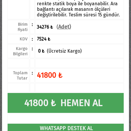
renkte statik boya ile boyanabilir. Ara
bağlantı açılarak masanın ölçüleri
değiştirilebilir. Teslim süresi 15 gündür.
Birim
:
Adet)
34276 ₺
(
Fiyati
KDV
:
7524 ₺
Kargo
:
0 ₺
(Ücretsiz Kargo)
Bilgileri
Toplam
:
41800 ₺
Tutar
41800 ₺ HEMEN AL
WHATSAPP DESTEK AL