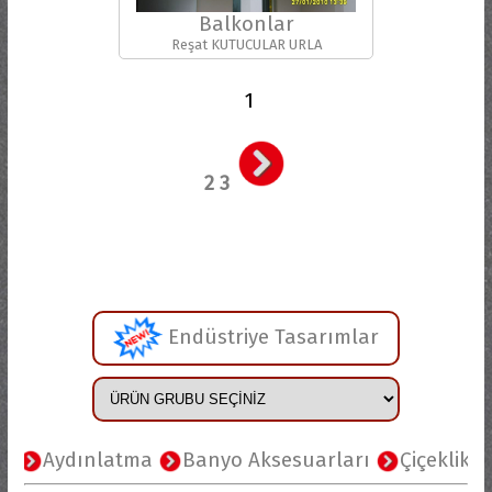
Balkonlar
Reşat KUTUCULAR URLA
1
2
3
Endüstriye Tasarımlar
dınlatma
Banyo Aksesuarları
Çiçeklikler
Ma