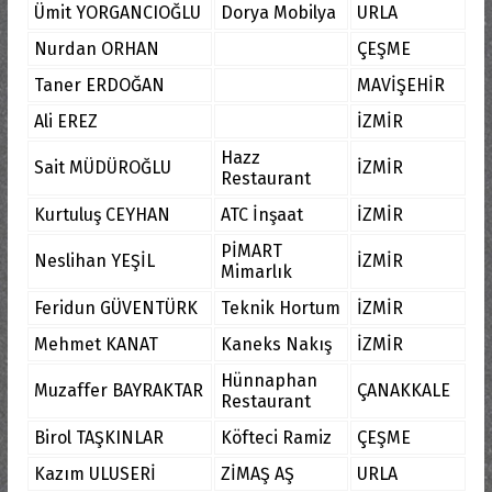
Ümit YORGANCIOĞLU
Dorya Mobilya
URLA
Nurdan ORHAN
ÇEŞME
Taner ERDOĞAN
MAVİŞEHİR
Ali EREZ
İZMİR
Hazz
Sait MÜDÜROĞLU
İZMİR
Restaurant
Kurtuluş CEYHAN
ATC İnşaat
İZMİR
PİMART
Neslihan YEŞİL
İZMİR
Mimarlık
Feridun GÜVENTÜRK
Teknik Hortum
İZMİR
Mehmet KANAT
Kaneks Nakış
İZMİR
Hünnaphan
Muzaffer BAYRAKTAR
ÇANAKKALE
Restaurant
Birol TAŞKINLAR
Köfteci Ramiz
ÇEŞME
Kazım ULUSERİ
ZİMAŞ AŞ
URLA