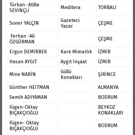
Türkan -Atilla
Meditera
TORBALI
SEVİNÇLİ
Gazeteci
Soner YALÇIN
ÇEŞME
Yazar
Ferhan -Ali
ÇEŞME
ÖZGÜRMAN
Ergun DEMİRBEK
Kare Mimarlık
İZMİR
Hasan AYGIT
Aygıt İnşaat
İZMİR
Güllü
Mine NARİN
ŞİRİNCE
Konakları
Günther HEİTMAN
ALMANYA
Semih ADIYAMAN
BODRUM
Fügen-Oktay
BEYKOZ
BIÇAKÇIOĞLU
KONAKLARI
Fügen- Oktay
BODRUM
BIÇAKÇIOĞLU