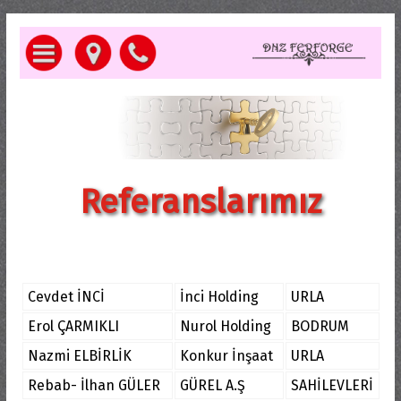
Referanslarımız
Cevdet İNCİ
İnci Holding
URLA
Erol ÇARMIKLI
Nurol Holding
BODRUM
Nazmi ELBİRLİK
Konkur İnşaat
URLA
Rebab- İlhan GÜLER
GÜREL A.Ş
SAHİLEVLERİ