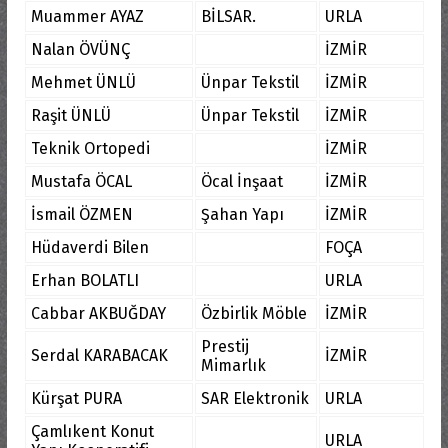
Muammer AYAZ
BİLSAR.
URLA
Nalan ÖVÜNÇ
İZMİR
Mehmet ÜNLÜ
Ünpar Tekstil
İZMİR
Raşit ÜNLÜ
Ünpar Tekstil
İZMİR
Teknik Ortopedi
İZMİR
Mustafa ÖCAL
Öcal İnşaat
İZMİR
İsmail ÖZMEN
Şahan Yapı
İZMİR
Hüdaverdi Bilen
FOÇA
Erhan BOLATLI
URLA
Cabbar AKBUĞDAY
Özbirlik Möble
İZMİR
Prestij
Serdal KARABACAK
İZMİR
Mimarlık
Kürşat PURA
SAR Elektronik
URLA
Çamlıkent Konut
URLA