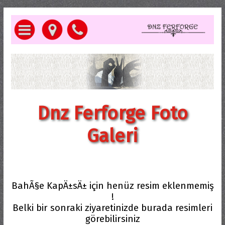
Dnz Ferforge Foto
Galeri
BahÃ§e KapÄ±sÄ± için henüz resim eklenmemiş
!
Belki bir sonraki ziyaretinizde burada resimleri
görebilirsiniz