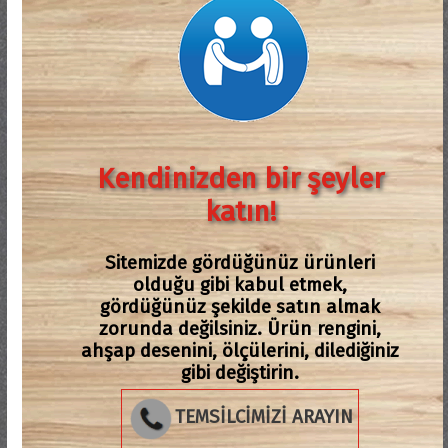
Kendinizden bir şeyler
katın!
Sitemizde gördüğünüz ürünleri
olduğu gibi kabul etmek,
gördüğünüz şekilde satın almak
zorunda değilsiniz. Ürün rengini,
ahşap desenini, ölçülerini, dilediğiniz
gibi değiştirin.
TEMSİLCİMİZİ ARAYIN